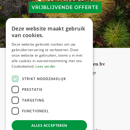
VRIJBLIJVENDE OFFERTE
Deze website maakt gebruik
van cookies.
Deze website gebruikt cookies om uw
gebruikerservaring te verbeteren. Door
onze website te gebruiken, stemt u in met
alle cookies in overeenstemming met ons
MSTE Tuin Bos en Grondwerken bv
Cookiebeleid.
Lees verder
Kerkstraat 78, 9940 Sleidinge
STRIKT NOODZAKELIJK
Tel:
+32 473/32.85.79
Mail:
info@mste.be
PRESTATIE
RPR Gent Afdeling Gent
TARGETING
FUNCTIONEEL
ALLES ACCEPTEREN